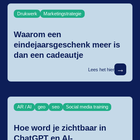
Drukwerk
Marketingstrategie
Waarom een
eindejaarsgeschenk meer is
dan een cadeautje
→
Lees het hier
AR / AI
geo
seo
Social media training
Hoe word je zichtbaar in
ChatGPT en AI-