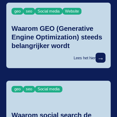
geo
seo
Social media
Website
Waarom GEO (Generative
Engine Optimization) steeds
belangrijker wordt
→
Lees het hier
geo
seo
Social media
Waarom social search de