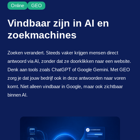
Online
GEO
online
Vindbaar zijn in AI en
advertising
zoekmachines
projecten
Zoeken verandert. Steeds vaker krijgen mensen direct
over Karlijn
antwoord via AI, zonder dat ze doorklikken naar een website.
Denk aan tools zoals
ChatGPT
of
Google Gemini
. Met GEO
vrijblijvend kennismaken
zorg je dat jouw bedrijf ook in deze antwoorden naar voren
komt. Niet alleen vindbaar in Google, maar ook zichtbaar
binnen AI.