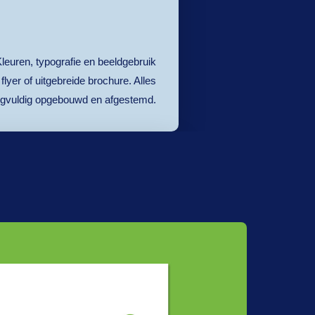
. Kleuren, typografie en beeldgebruik
lyer of uitgebreide brochure. Alles
rgvuldig opgebouwd en afgestemd.