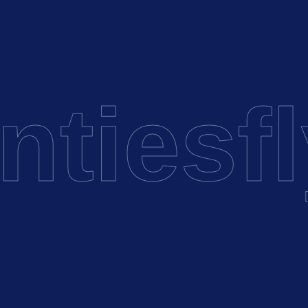
ties
fly