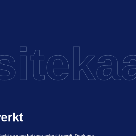
itekaa
erkt
 hebt en waar het voor gebruikt wordt. Denk aan