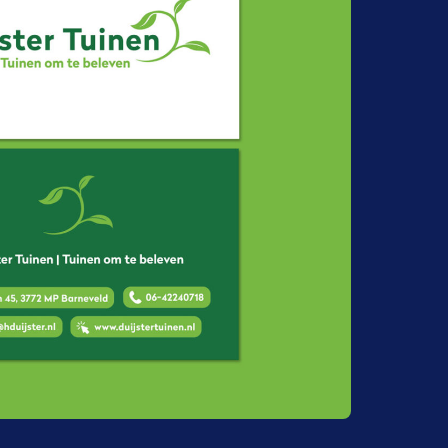
ok praktisch in gebruik. We houden
g. Zodat het prettig werkt én goed
overkomt.