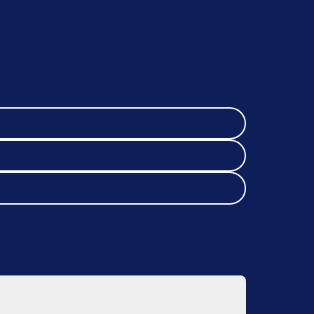
e. Ik zorg dat bestanden technisch
schakel ik met de drukker. Zo wordt
alles goed geregeld.