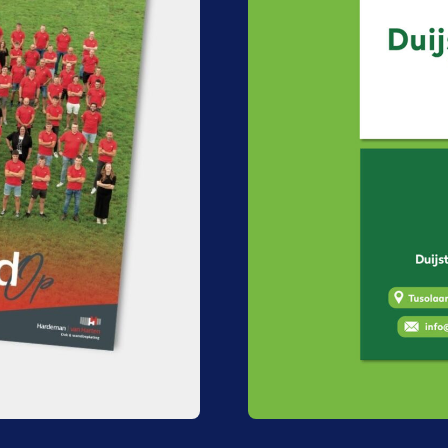
Drukwerk moet niet alleen mooi zijn, maar o
rekening met formaat, leesbaarheid en afwerkin