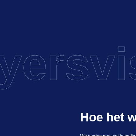
ers
vis
Hoe het w
We starten met wat je nodig