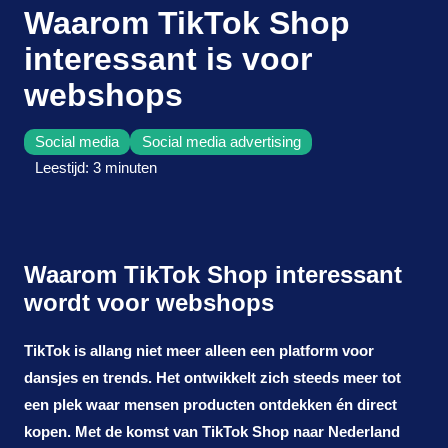
Waarom TikTok Shop
online
interessant is voor
advertising
webshops
projecten
Social media
Social media advertising
Leestijd: 3 minuten
over Karlijn
vrijblijvend kennismaken
Waarom TikTok Shop interessant
wordt voor webshops
TikTok is allang niet meer alleen een platform voor
dansjes en trends. Het ontwikkelt zich steeds meer tot
een plek waar mensen producten ontdekken én direct
kopen. Met de komst van TikTok Shop naar Nederland