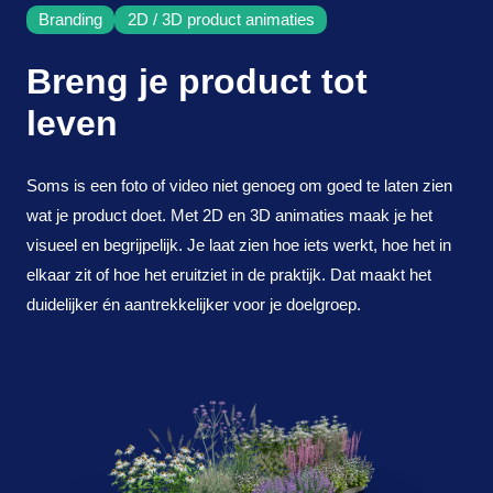
Branding
2D / 3D product animaties
online
Breng je product tot
advertising
leven
projecten
Soms is een foto of video niet genoeg om goed te laten zien
over Karlijn
wat je product doet. Met 2D en 3D animaties maak je het
visueel en begrijpelijk. Je laat zien hoe iets werkt, hoe het in
vrijblijvend kennismaken
elkaar zit of hoe het eruitziet in de praktijk. Dat maakt het
duidelijker én aantrekkelijker voor je doelgroep.